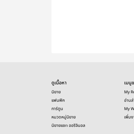
ดูเนื้อหา
เมนู
นิยาย
My R
แฟนฟิค
อ่านล่
การ์ตูน
My W
หมวดหมู่นิยาย
เพิ่ม
นิยายแชท ออริจินอล