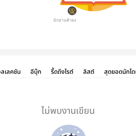
นักอ่านตัวยง
ลเลคชัน
อีบุ๊ก
รี้ดถึงไรต์
ลิสต์
สุดยอดนักโด
ไม่พบงานเขียน