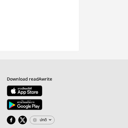
Download readAwrite
ปกติ