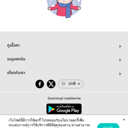
ดูเนื้อหา
เมนูของฉัน
เกี่ยวกับเรา
ปกติ
Download readAwrite
×
© 2026 readAwrite.com by MEB Corporation Public Company Limited
เว็บไซต์นี้มีการใช้คุกกี้ โปรดยอมรับนโยบายคุกกี้เพื่อ
This site is protected by reCAPTCHA and the Google
Privacy Policy
and
Terms of Service
apply.
ประสบการณ์การใช้บริการที่ดีที่สุดของท่าน ท่านสามารถ
ยอมรับ