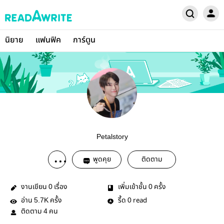
นิยาย
แฟนฟิค
การ์ตูน
Petalstory
พูดคุย
ติดตาม
งานเขียน
เรื่อง
เพิ่มเข้าชั้น
ครั้ง
0
0
อ่าน
ครั้ง
รี้ด
read
5.7K
0
ติดตาม
คน
4