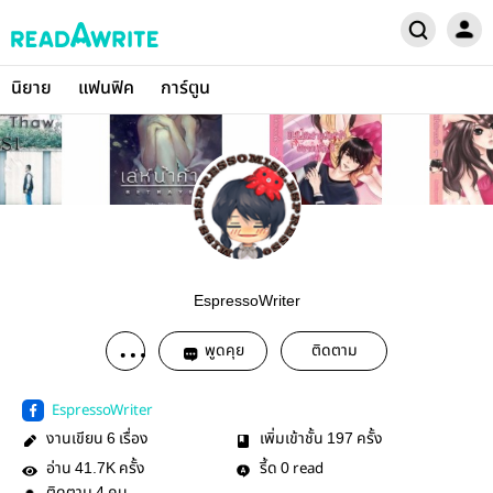
นิยาย
แฟนฟิค
การ์ตูน
EspressoWriter
พูดคุย
ติดตาม
EspressoWriter
งานเขียน
เรื่อง
เพิ่มเข้าชั้น
ครั้ง
6
197
อ่าน
ครั้ง
รี้ด
read
41.7K
0
4