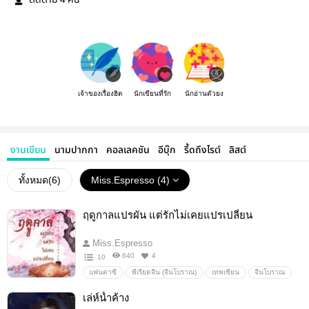
ติดตาม
คน
เจ้าของเรื่องฮิต
นักเขียนที่รัก
นักอ่านตัวยง
งานเขียน
นามปากกา
คอลเลคชัน
อีบุ๊ก
รี้ดถึงไรต์
ลิสต์
ทั้งหมด(
6
)
Miss.Espresso (4)
ฤดูกาลแปรผัน แต่รักไม่เคยแปรเปลี่ยน
Miss.Espresso
640
4
10
แฟนตาซี
พีเรียดจีน (จีนโบราณ)
เทพเซียน
จีนโบราณ
แฟนตาซีน
เล่ห์น้ำค้าง