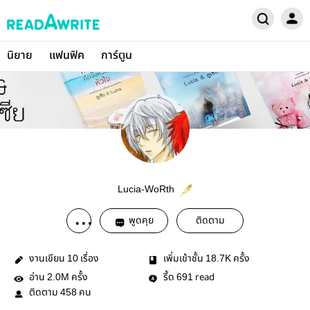
นิยาย
แฟนฟิค
การ์ตูน
Lucia-WoRth
พูดคุย
ติดตาม
งานเขียน
เรื่อง
เพิ่มเข้าชั้น
ครั้ง
10
18.7K
อ่าน
ครั้ง
รี้ด
read
2.0M
691
ติดตาม
คน
458