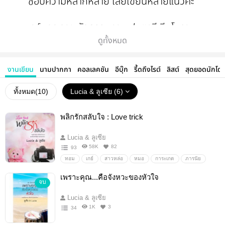
ชอบความหลากหลาย เลยเขียนหลายแนวค่ะ
นอร์มอล วาย รักธรรมดา แฟนตาซี จีนโบราณ
ดูทั้งหมด
สรุปว่าเป็นคนจับฉ่ายค่ะ 5555+
งานเขียน
นามปากกา
คอลเลคชัน
อีบุ๊ก
รี้ดถึงไรต์
ลิสต์
สุดยอดนักโด
ทั้งหมด(
10
)
Lucia & ลูเซีย (6)
มาจับฉ่ายไปด้วยกันนะคะ
พลิกรักสลับใจ : Love trick
ปล. ไม่ค่อยอยากเขียนซ้ำแนวเดิม เพราะแนวที่อยาก
Lucia & ลูเซีย
เขียนมีมากเหลือเกิน กลัวตายก่อนจะเขียนครบทุก
58K
82
93
แนวที่อยากเขียน (ฮา) ก็เลยพยายามสลับๆ ไปค่ะ
ทอม
เกย์
สาวหล่อ
หมอ
การะเกด
ภารนัย
เพราะคุณ...คือจังหวะของหัวใจ
จบ
Lucia & ลูเซีย
1K
3
34