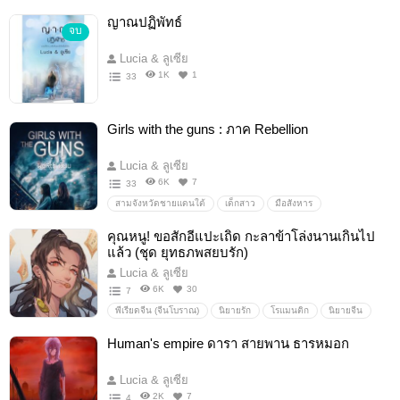
ญาณปฏิพัทธ์
จบ
Lucia & ลูเซีย
1K
1
33
Girls with the guns : ภาค Rebellion
Lucia & ลูเซีย
6K
7
33
สามจังหวัดชายแดนใต้
เด็กสาว
มือสังหาร
ผู้ก่อการร้าย
องค์กรลับ
ผจญภัย
ความรัก
คุณหนู! ขอสักอีแปะเถิด กะลาข้าโล่งนานเกินไป
แล้ว (ชุด ยุทธภพสยบรัก)
Lucia & ลูเซีย
6K
30
7
พีเรียดจีน (จีนโบราณ)
นิยายรัก
โรแมนติก
นิยายจีน
ขอทาน
คุณหนูสกุลหรง
ยุทธภพสยบรัก
Human's empire ดารา สายพาน ธารหมอก
Lucia & ลูเซีย
2K
7
4