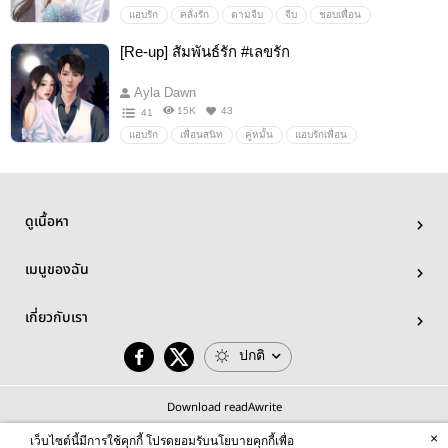
แอบรัก
คลั่งรัก
ตามจีบ
จีบ
ชอบเพื่อน
พระเอกคลั่งรัก
โรมานซ์
feelgood
นิยายรักวัยรุ่น
[Re-up] สัมพันธ์รัก #เลขรัก
Ayla Dawn
15K
43
41
แอบรัก
เพื่อนสนิท
คู่หมั้น
แอบรักเพื่อน
ขึ้นอย่างหงส์ลงอย่างหมา
โรแมนติก
โรมานซ์
นิยายรักวัยรุ่น
ดูเนื้อหา
เมนูของฉัน
เกี่ยวกับเรา
ปกติ
Download readAwrite
×
เว็บไซต์นี้มีการใช้คุกกี้ โปรดยอมรับนโยบายคุกกี้เพื่อ