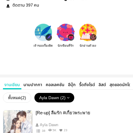
ติดตาม
คน
397
เจ้าของเรื่องฮิต
นักเขียนที่รัก
นักอ่านตัวยง
งานเขียน
นามปากกา
คอลเลคชัน
อีบุ๊ก
รี้ดถึงไรต์
ลิสต์
สุดยอดนักโด
ทั้งหมด(
2
)
Ayla Dawn (2)
[Re-up] ลืมรัก #เกี้ยวพระพาย
Ayla Dawn
5K
23
38