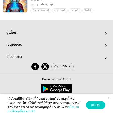
1K
2
26
นิยายแฟนตาซี
เวทมนตร์
ผจญภัย
ไซไฟ
พลังเหนือธรรมชาติ
ดูเนื้อหา
เมนูของฉัน
เกี่ยวกับเรา
ปกติ
Download readAwrite
×
© 2026 readAwrite.com by MEB Corporation Public Company Limited
เว็บไซต์นี้มีการใช้คุกกี้ โปรดยอมรับนโยบายคุกกี้เพื่อ
This site is protected by reCAPTCHA and the Google
Privacy Policy
and
Terms of Service
apply.
ประสบการณ์การใช้บริการที่ดีที่สุดของท่าน ท่านสามารถ
ยอมรับ
ศึกษาวิธีการตั้งค่าการควบคุมคุกกี้ของท่านผ่าน
นโยบาย
การใช้คุกกี้ของเราที่นี่