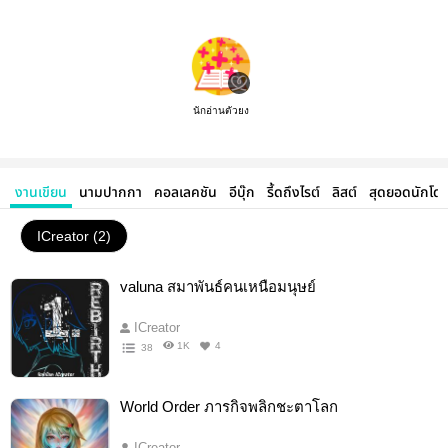
นักอ่านตัวยง
งานเขียน
นามปากกา
คอลเลคชัน
อีบุ๊ก
รี้ดถึงไรต์
ลิสต์
สุดยอดนักโด
ICreator (2)
valuna สมาพันธ์คนเหนือมนุษย์
ICreator
1K
4
38
World Order ภารกิจพลิกชะตาโลก
ICreator