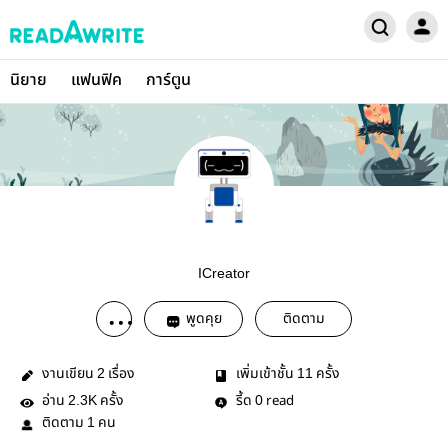
นิยาย
แฟนฟิค
การ์ตูน
ICreator
พูดคุย
ติดตาม
งานเขียน
เรื่อง
เพิ่มเข้าชั้น
ครั้ง
2
11
อ่าน
ครั้ง
รี้ด
read
2.3K
0
ติดตาม
คน
1