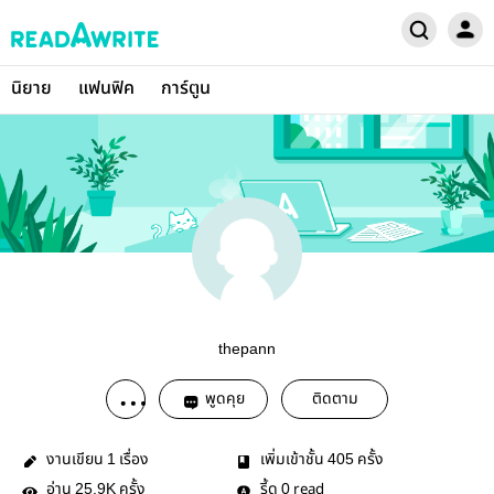
นิยาย
แฟนฟิค
การ์ตูน
thepann
พูดคุย
ติดตาม
งานเขียน
เรื่อง
เพิ่มเข้าชั้น
ครั้ง
1
405
อ่าน
ครั้ง
รี้ด
read
25.9K
0