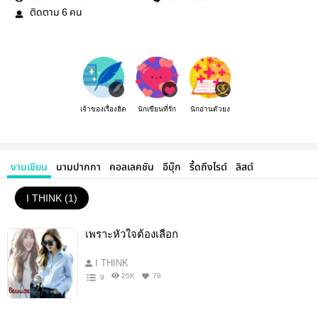
ติดตาม
คน
6
เจ้าของเรื่องฮิต
นักเขียนที่รัก
นักอ่านตัวยง
งานเขียน
นามปากกา
คอลเลคชัน
อีบุ๊ก
รี้ดถึงไรต์
ลิสต์
I​ THINK (1)
เพราะหัวใจต้องเลือก
I​ THINK
25K
78
9