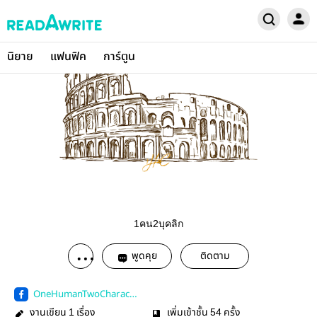
นิยาย
แฟนฟิค
การ์ตูน
1คน2บุคลิก
พูดคุย
ติดตาม
OneHumanTwoCharact
er
งานเขียน
เรื่อง
เพิ่มเข้าชั้น
ครั้ง
1
54