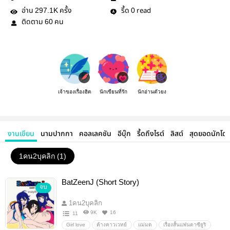
อ่าน
ครั้ง
รี้ด
read
297.1K
0
ติดตาม
คน
60
เจ้าของเรื่องฮิต
นักเขียนที่รัก
นักอ่านตัวยง
งานเขียน
นามปากกา
คอลเลคชัน
อีบุ๊ก
รี้ดถึงไรต์
ลิสต์
สุดยอดนักโด
1คน2บุคลิก (1)
BatZeenJ (Short Story)
จบ
1คน2บุคลิก
9K
16
11
Girl love
ค้างคาวเวทย์
แม่มด
เรื่องสั้นแฟนตาซียูริ