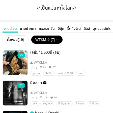
//เป็นแม่เคะทั้งโลก//
งานเขียน
นามปากกา
คอลเลคชัน
อีบุ๊ก
รี้ดถึงไรต์
ลิสต์
สุดยอดนักโด
ทั้งหมด(
19
)
WTKM🎶 (7)
เจย์มา1,500ดิ้ (จบ)
จบ
WTKM🎶
6K
37
1
รูมเมท
ยืมเงิน
เจย์มา1500ดิ้
ตลก
ผีหลอก 👻
จบ
WTKM🎶
10K
62
1
18+
Boy love
ผี/วิญญาณ
ผีหลอก
รักเพื่อน
Knock! Knock!