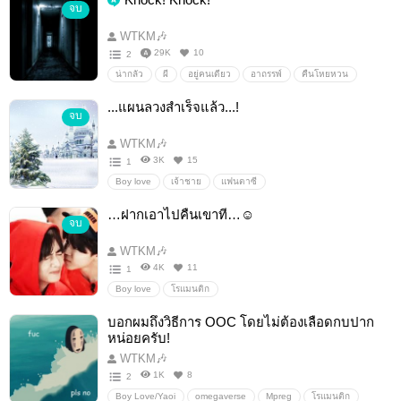
จบ
WTKM🎶
29K
10
2
น่ากลัว
ผี
อยู่คนเดียว
อาถรรพ์
คืนโหยหวน
ลึกลับ (mystery)
...แผนลวงสำเร็จแล้ว...!
จบ
WTKM🎶
3K
15
1
Boy love
เจ้าชาย
แฟนตาซี
…ฝากเอาไปคืนเขาที…☺
จบ
WTKM🎶
4K
11
1
Boy love
โรแมนติก
บอกผมถึงวิธีการ OOC โดยไม่ต้องเลือดกบปาก
หน่อยครับ!
WTKM🎶
1K
8
2
Boy Love/Yaoi
omegaverse
Mpreg
โรแมนติก