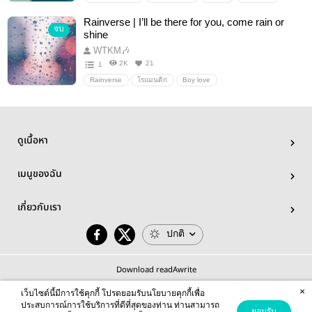
นิยายวาย
แฟนตาซี
โรงเรียน
Rainverse | I’ll be there for you, come rain or
จบ
shine
WTKM🎶
2K
21
1
Rainverse
โรแมนติก
Boy love
ดูเนื้อหา
เมนูของฉัน
เกี่ยวกับเรา
ปกติ
Download readAwrite
×
เว็บไซต์นี้มีการใช้คุกกี้ โปรดยอมรับนโยบายคุกกี้เพื่อ
ประสบการณ์การใช้บริการที่ดีที่สุดของท่าน ท่านสามารถ
ยอมรับ