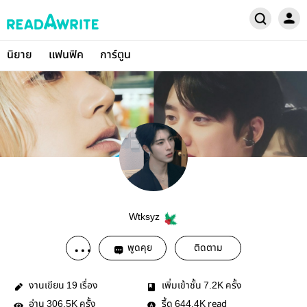
นิยาย
แฟนฟิค
การ์ตูน
Wtksyz
พูดคุย
ติดตาม
งานเขียน
เรื่อง
เพิ่มเข้าชั้น
ครั้ง
19
7.2K
อ่าน
ครั้ง
รี้ด
read
306.5K
644.4K