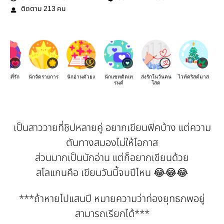
ติดตาม
คน
213
เขียนที่รัก
นักจัดรายการ
นักอ่านตัวยง
นักแชทติดเท
ส่งรักในวันคน
ไวท์คริสต์มาส
รนด์
โสด
เป็นสาววายที่ชิปหลายคู่ อยากเขียนฟิคบ้าง แต่ความ
ตันทางสมองไม่ให้โอกาส
ส่วนมากเป็นนักอ่าน แต่ก็อยากเขียนด้วย
สโลแกนคือ เขียนวันนี้จบปีไหน 😂😂😂
***ถ้าหายไปแสนปี หมายความว่าท่องยุทธภพอยู่
สามารถเรียกได้***