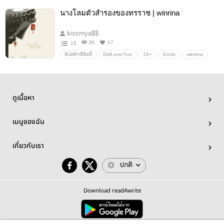
นางโลมตัวสำรองของทรราช | winrina
kissmya$$
3K
17
15
ลิปสติกสีลิลลี่
GirlLove/Yuri
18+
Erotic
winrina
หนาวน่า
aespa
ดูเนื้อหา
เมนูของฉัน
เกี่ยวกับเรา
ปกติ
Download readAwrite