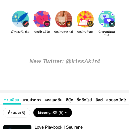
เจ้าของเรื่องฮิต
นักเขียนที่รัก
นักอ่านสายเปย์
นักอ่านตัวยง
นักแชทติดเท
รนด์
New Twitter: @k1ssAk1r4
งานเขียน
นามปากกา
คอลเลคชัน
อีบุ๊ก
รี้ดถึงไรต์
ลิสต์
สุดยอดนักโด
ทั้งหมด(
5
)
kissmya$$ (5)
Love Playbook | Seulrene