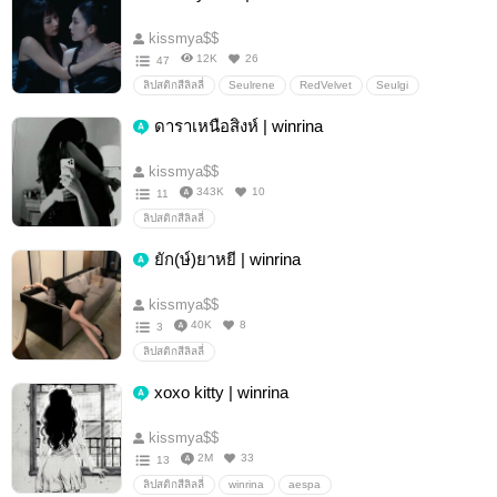
kissmya$$
12K
26
47
ลิปสติกสีลิลลี่
Seulrene
RedVelvet
Seulgi
IRENE
reneseul
ดาราเหนือสิงห์ | winrina
kissmya$$
343K
10
11
ลิปสติกสีลิลลี่
ยัก(ษ์)ยาหยี | winrina
kissmya$$
40K
8
3
ลิปสติกสีลิลลี่
xoxo kitty | winrina
kissmya$$
2M
33
13
ลิปสติกสีลิลลี่
winrina
aespa