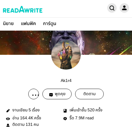
นิยาย
แฟนฟิค
การ์ตูน
Ak1r4
พูดคุย
ติดตาม
งานเขียน
เรื่อง
เพิ่มเข้าชั้น
ครั้ง
5
520
อ่าน
ครั้ง
รี้ด
read
164.4K
7.9M
ติดตาม
คน
131