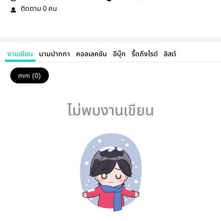
ติดตาม
คน
0
งานเขียน
นามปากกา
คอลเลคชัน
อีบุ๊ก
รี้ดถึงไรต์
ลิสต์
mm (0)
ไม่พบงานเขียน