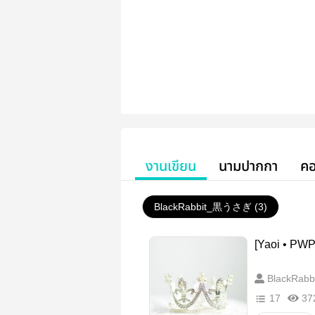
งานเขียน
นามปากกา
คอ
BlackRabbit_黒うさぎ (3)
[Yaoi • PWP]
BlackRab
17
37