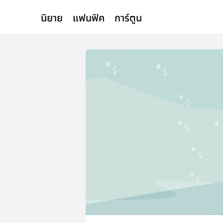
นิยาย
แฟนฟิค
การ์ตูน