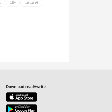
e
18+
แฟนตาซี
Maid
crossdressing
kink
kink
Download readAwrite