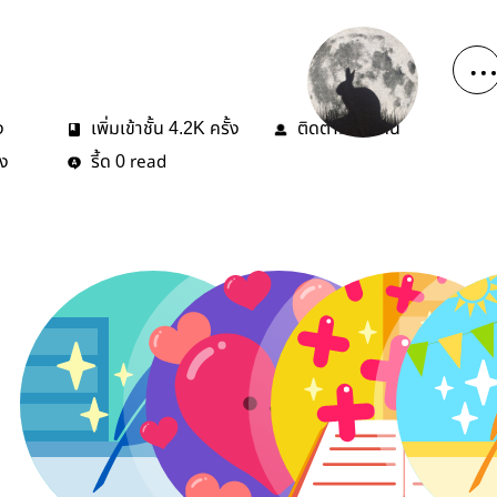
ง
เพิ่มเข้าชั้น
ครั้ง
ติดตาม
คน
4.2K
93
้ง
รี้ด
read
0