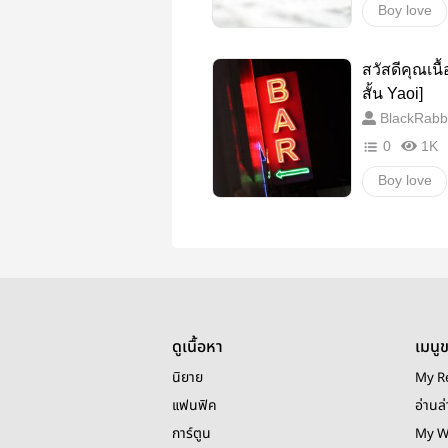
Boy love
PWP
สวัสดีคุณเนื้อ
GroupSex
สั้น Yaoi]
BlackRab
Pornwithou
0
1K
Boy love
ดูเนื้อหา
เมนู
นิยาย
My R
แฟนฟิค
อ่านล่
การ์ตูน
My W