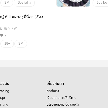
SM
Bestiality
Boy lov
20+
kink
PWP
คู่ ทำไมมาอยู่ที่นี่ล่ะ [เรื่อง
Public sex
Daddy 
bit_黒うさぎ
tplot
แฟนตาซี
7
18+
SM
ของฉัน
เกี่ยวกับเรา
eading
ติดต่อเรา
าสุด
เงื่อนไขในการใช้บริการ
riting
นโยบายความเป็นส่วนตัว