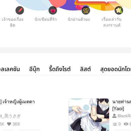
เจ้าของเรื่อง
นักเขียนที่รัก
นักอ่านตัวยง
เรื่องเล่าวัน
ฮิต
สงกรานต์
ลเลคชัน
อีบุ๊ก
รี้ดถึงไรต์
ลิสต์
สุดยอดนักโด
 เจ้าหญิงผู้เมตตา
นายท่านท
[Yaoi]
bit_黒うさぎ
Black
2K
369
0