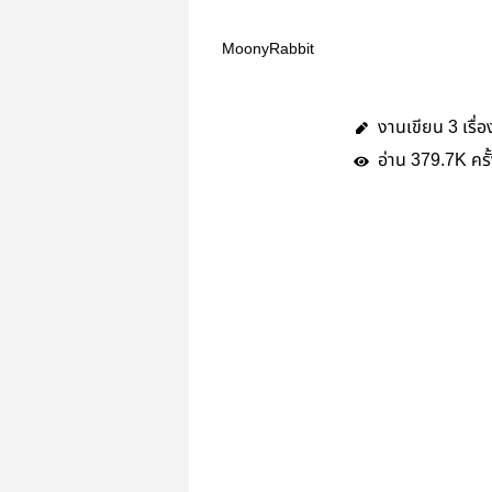
MoonyRabbit
งานเขียน
เรื่อ
3
อ่าน
ครั
379.7K