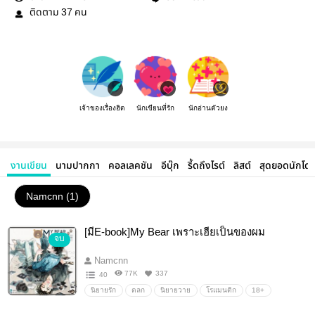
ติดตาม
คน
37
เจ้าของเรื่องฮิต
นักเขียนที่รัก
นักอ่านตัวยง
งานเขียน
นามปากกา
คอลเลคชัน
อีบุ๊ก
รี้ดถึงไรต์
ลิสต์
สุดยอดนักโด
Namcnn (1)
[มีE-book]My Bear เพราะเฮียเป็นของผม
จบ
Namcnn
77K
337
40
นิยายรัก
ตลก
นิยายวาย
โรแมนติก
18+
Boylove/Yaoi
#yaoi#ชายชาย#ชxช#นิยายวาย#นิยายชายชาย#bl#mpreg