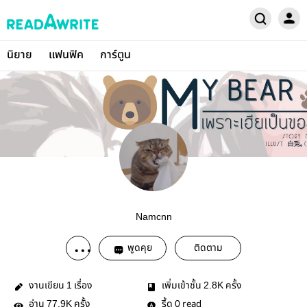
นิยาย
แฟนฟิค
การ์ตูน
Namcnn
พูดคุย
ติดตาม
งานเขียน
เรื่อง
เพิ่มเข้าชั้น
ครั้ง
1
2.8K
อ่าน
ครั้ง
รี้ด
read
77.9K
0