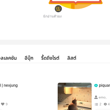
นักอ่านตัวยง
ลเลคชัน
อีบุ๊ก
รี้ดถึงไรต์
ลิสต์
| nexjung
piquan
emo,
9
2
4