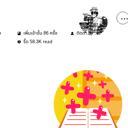
ง
เพิ่มเข้าชั้น
ครั้ง
ติดตาม
คน
86
1
รี้ด
read
58.3K