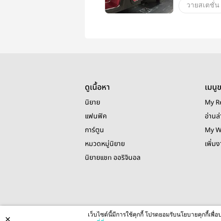
วายสเตชั่น
ดูเนื้อหา
เมนู
นิยาย
My R
แฟนฟิค
อ่านล่
การ์ตูน
My W
หมวดหมู่นิยาย
เพิ่ม
นิยายแชท ออริจินอล
เว็บไซต์นี้มีการใช้คุกกี้ โปรดยอมรับนโยบายคุกกี้เพ
×