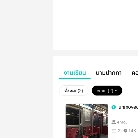
งานเขียน
นามปากกา
คอ
ทั้งหมด(
2
)
emo, (2)
unmoved 
emo,
2
14K