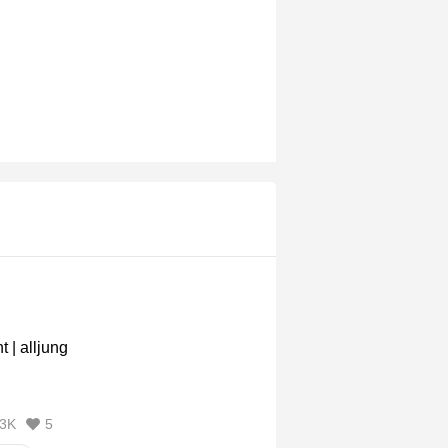
t | alljung
3K
5