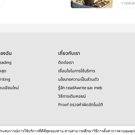
วายสเตช
ของฉัน
เกี่ยวกับเรา
eading
ติดต่อเรา
าสุด
เงื่อนไขในการใช้บริการ
riting
นโยบายความเป็นส่วนตัว
งานเขียนใหม่
รู้จัก readAwrite และ meb
วิธีการเติมคอยน์
Proof ตรวจคำผิดอัตโนมัติ
© 2026 readAwrite.com by MEB Corporation Public Company Limited
ื่อประสบการณ์การใช้บริการที่ดีที่สุดของท่าน ท่านสามารถศึกษาวิธีการตั้งค่าการควบคุมคุก
This site is protected by reCAPTCHA and the Google
Privacy Policy
and
Terms of Service
apply.