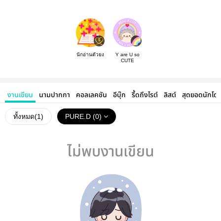
นักอ่านตัวยง
Y are U so
CUTE
งานเขียน
นามปากกา
คอลเลคชัน
อีบุ๊ก
รี้ดถึงไรต์
ลิสต์
สุดยอดนักโด
ทั้งหมด(
1
)
PURE.D (0)
ไม่พบงานเขียน