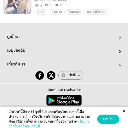
8K
47
5
อาคิรา
อิงตะวัน
โรแมนติก
นับหนึ่งถึงตะวัน
ดูเนื้อหา
เมนูของฉัน
เกี่ยวกับเรา
ปกติ
Download readAwrite
×
© 2026 readAwrite.com by MEB Corporation Public Company Limited
เว็บไซต์นี้มีการใช้คุกกี้ โปรดยอมรับนโยบายคุกกี้เพื่อ
This site is protected by reCAPTCHA and the Google
Privacy Policy
and
Terms of Service
apply.
ประสบการณ์การใช้บริการที่ดีที่สุดของท่าน ท่านสามารถ
ยอมรับ
ศึกษาวิธีการตั้งค่าการควบคุมคุกกี้ของท่านผ่าน
นโยบาย
การใช้คุกกี้ของเราที่นี่