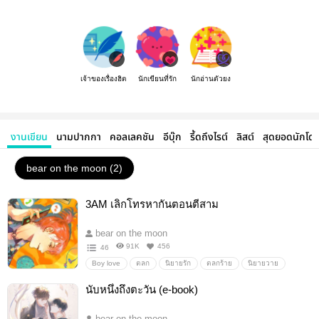
เจ้าของเรื่องฮิต
นักเขียนที่รัก
นักอ่านตัวยง
งานเขียน
นามปากกา
คอลเลคชัน
อีบุ๊ก
รี้ดถึงไรต์
ลิสต์
สุดยอดนักโด
bear on the moon (2)
3AM เลิกโทรหากันตอนตีสาม
bear on the moon
91K
456
46
Boy love
ตลก
นิยายรัก
ตลกร้าย
นิยายวาย
เลิกโทรหากันตอนตีสาม
จ้านตีสาม
อ่านนิยายออนไลน์
นับหนึ่งถึงตะวัน (e-book)
อ่านฟรี
อ่านเถอะกูขอร้อง
bear on the moon