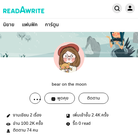
นิยาย
แฟนฟิค
การ์ตูน
bear on the moon
พูดคุย
ติดตาม
งานเขียน
เรื่อง
เพิ่มเข้าชั้น
ครั้ง
2
2.4K
อ่าน
ครั้ง
รี้ด
read
100.2K
0
ติดตาม
คน
74