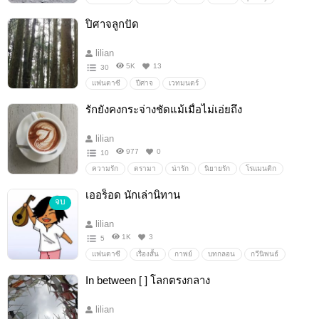
poem
ร้อยกรอง
บทกลอน
กาพย์
นิทานกลอน
ปิศาจลูกปัด
lilian
5K
13
30
แฟนตาซี
ปีศาจ
เวทมนตร์
รักยังคงกระจ่างชัดแม้เมื่อไม่เอ่ยถึง
lilian
977
0
10
ความรัก
ดรามา
น่ารัก
นิยายรัก
โรแมนติก
แอบรัก
เออร็อด นักเล่านิทาน
จบ
lilian
1K
3
5
แฟนตาซี
เรื่องสั้น
กาพย์
บทกลอน
กวีนิพนธ์
นิทานกลอน
กลอน
In between [ ] โลกตรงกลาง
lilian