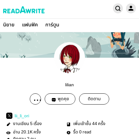
นิยาย
แฟนฟิค
การ์ตูน
lilian
พูดคุย
ติดตาม
lii_li_ori
งานเขียน
เรื่อง
เพิ่มเข้าชั้น
ครั้ง
5
44
อ่าน
ครั้ง
รี้ด
read
20.1K
0
2