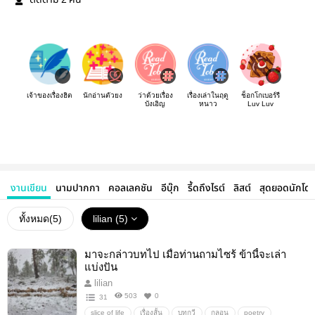
ติดตาม
คน
เจ้าของเรื่องฮิต
นักอ่านตัวยง
ว่าด้วยเรื่อง
เรื่องเล่าในฤดู
ช็อกโกเบอร์รี
บังเอิญ
หนาว
Luv Luv
งานเขียน
นามปากกา
คอลเลคชัน
อีบุ๊ก
รี้ดถึงไรต์
ลิสต์
สุดยอดนักโด
ทั้งหมด(
5
)
lilian (5)
มาจะกล่าวบทไป เมื่อท่านถามไซร้ ข้านี้จะเล่า
แบ่งปัน
lilian
503
0
31
slice of life
เรื่องสั้น
บทกวี
กลอน
poetry