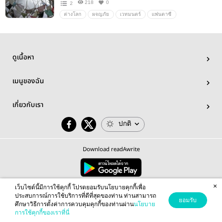
218
0
2
ต่างโลก
ผจญภัย
เวทมนตร์
แฟนตาซี
ดูเนื้อหา
เมนูของฉัน
เกี่ยวกับเรา
ปกติ
Download readAwrite
×
© 2026 readAwrite.com by MEB Corporation Public Company Limited
เว็บไซต์นี้มีการใช้คุกกี้ โปรดยอมรับนโยบายคุกกี้เพื่อ
This site is protected by reCAPTCHA and the Google
Privacy Policy
and
Terms of Service
apply.
ประสบการณ์การใช้บริการที่ดีที่สุดของท่าน ท่านสามารถ
ยอมรับ
ศึกษาวิธีการตั้งค่าการควบคุมคุกกี้ของท่านผ่าน
นโยบาย
การใช้คุกกี้ของเราที่นี่