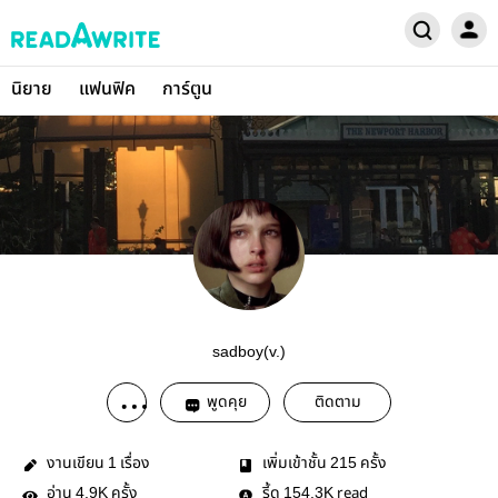
นิยาย
แฟนฟิค
การ์ตูน
sadboy(v.)
พูดคุย
ติดตาม
งานเขียน
เรื่อง
เพิ่มเข้าชั้น
ครั้ง
1
215
อ่าน
ครั้ง
รี้ด
read
4.9K
154.3K