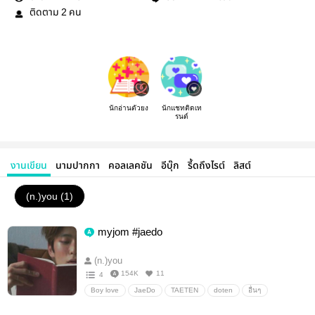
ติดตาม
คน
2
นักอ่านตัวยง
นักแชทติดเท
รนด์
งานเขียน
นามปากกา
คอลเลคชัน
อีบุ๊ก
รี้ดถึงไรต์
ลิสต์
(n.)you (1)
myjom #jaedo
(n.)you
154K
11
4
Boy love
JaeDo
TAETEN
doten
อื่นๆ
วายสเตชั่น