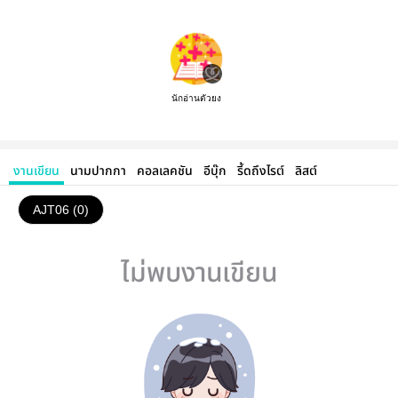
นักอ่านตัวยง
งานเขียน
นามปากกา
คอลเลคชัน
อีบุ๊ก
รี้ดถึงไรต์
ลิสต์
AJT06 (0)
ไม่พบงานเขียน