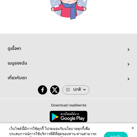
ดูเนื้อหา
เมนูของฉัน
เกี่ยวกับเรา
ปกติ
Download readAwrite
×
© 2026 readAwrite.com by MEB Corporation Public Company Limited
เว็บไซต์นี้มีการใช้คุกกี้ โปรดยอมรับนโยบายคุกกี้เพื่อ
This site is protected by reCAPTCHA and the Google
Privacy Policy
and
Terms of Service
apply.
ประสบการณ์การใช้บริการที่ดีที่สุดของท่าน ท่านสามารถ
ยอมรับ