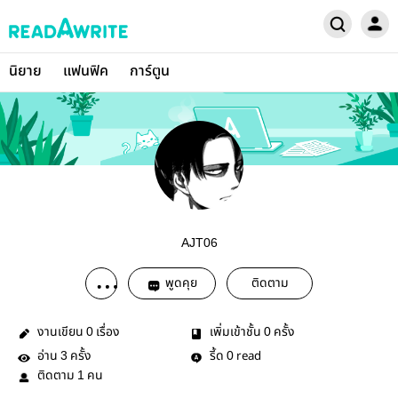
นิยาย
แฟนฟิค
การ์ตูน
AJT06
พูดคุย
ติดตาม
งานเขียน
เรื่อง
เพิ่มเข้าชั้น
ครั้ง
0
0
อ่าน
ครั้ง
รี้ด
read
3
0
ติดตาม
คน
1