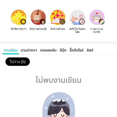
นักจัดรายการ
นักอ่านสายเปย์
นักอ่านตัวยง
ส่งรักในวันคน
Y are U so
โสด
CUTE
งานเขียน
นามปากกา
คอลเลคชัน
อีบุ๊ก
รี้ดถึงไรต์
ลิสต์
ไปว่าง (0)
ไม่พบงานเขียน