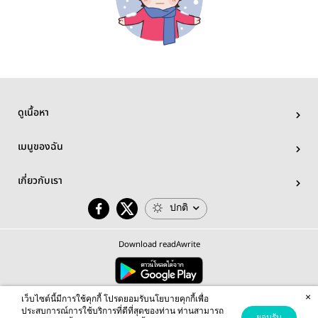
ดูเนื้อหา
เมนูของฉัน
เกี่ยวกับเรา
ปกติ
Download readAwrite
×
© 2026 readAwrite.com by MEB Corporation Public Company Limited
เว็บไซต์นี้มีการใช้คุกกี้ โปรดยอมรับนโยบายคุกกี้เพื่อ
This site is protected by reCAPTCHA and the Google
Privacy Policy
and
Terms of Service
apply.
ประสบการณ์การใช้บริการที่ดีที่สุดของท่าน ท่านสามารถ
ยอมรับ