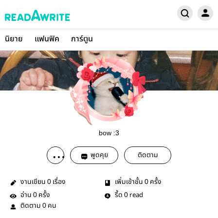
นิยาย
แฟนฟิค
การ์ตูน
bow :3
พูดคุย
ติดตาม
งานเขียน
เรื่อง
เพิ่มเข้าชั้น
ครั้ง
0
0
อ่าน
ครั้ง
รี้ด
read
0
0
ติดตาม
คน
0