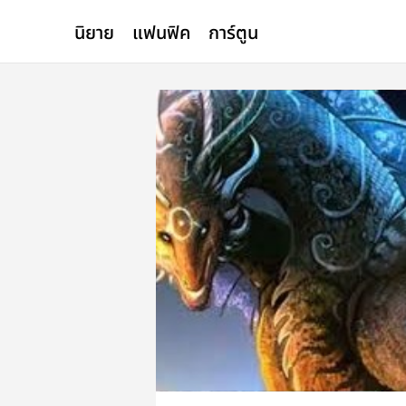
นิยาย
แฟนฟิค
การ์ตูน