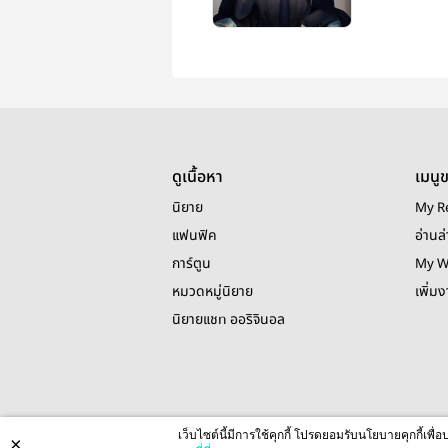
ดูเนื้อหา
เมนู
นิยาย
My R
แฟนฟิค
อ่านล่
การ์ตูน
My W
หมวดหมู่นิยาย
เพิ่ม
นิยายแชท ออริจินอล
เว็บไซต์นี้มีการใช้คุกกี้ โปรดยอมรับนโยบายคุกกี้เพ
×