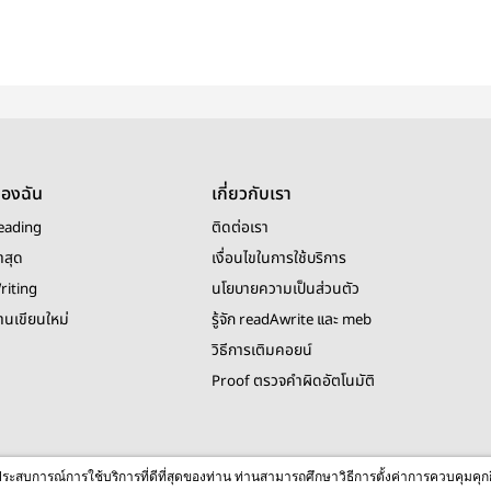
ของฉัน
เกี่ยวกับเรา
eading
ติดต่อเรา
าสุด
เงื่อนไขในการใช้บริการ
riting
นโยบายความเป็นส่วนตัว
งานเขียนใหม่
รู้จัก readAwrite และ meb
วิธีการเติมคอยน์
Proof ตรวจคำผิดอัตโนมัติ
© 2026 readAwrite.com by MEB Corporation Public Company Limited
ื่อประสบการณ์การใช้บริการที่ดีที่สุดของท่าน ท่านสามารถศึกษาวิธีการตั้งค่าการควบคุมคุก
This site is protected by reCAPTCHA and the Google
Privacy Policy
and
Terms of Service
apply.