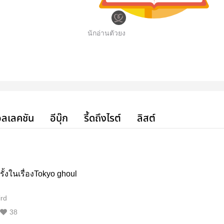
นักอ่านตัวยง
ลเลคชัน
อีบุ๊ก
รี้ดถึงไรต์
ลิสต์
รั้งในเรื่องTokyo ghoul
ird
38