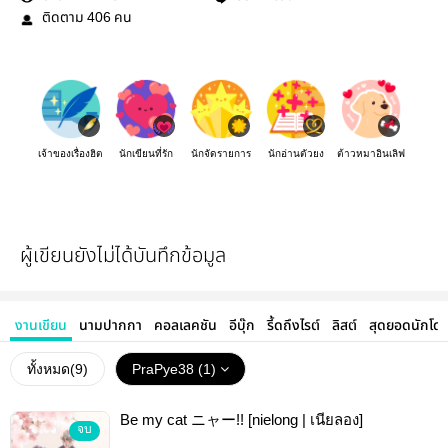
ติดตาม
คน
406
เจ้าของเรื่องฮิต
นักเขียนที่รัก
นักจัดรายการ
นักอ่านตัวยง
ต้าวหมาอินเลิฟ
ผู้เขียนยังไม่ได้บันทึกข้อมูล
งานเขียน
นามปากกา
คอลเลคชัน
อีบุ๊ก
รี้ดถึงไรต์
ลิสต์
สุดยอดนักโด
ทั้งหมด(
9
)
PraPye38 (1)
Be my cat ニャー!! [nielong | เนียลอง]
จบ