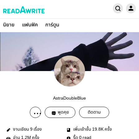
นิยาย
แฟนฟิค
การ์ตูน
AstraDoubleBlue
พูดคุย
ติดตาม
งานเขียน
เรื่อง
เพิ่มเข้าชั้น
ครั้ง
9
19.8K
อ่าน
ครั้ง
รี้ด
read
1.2M
0