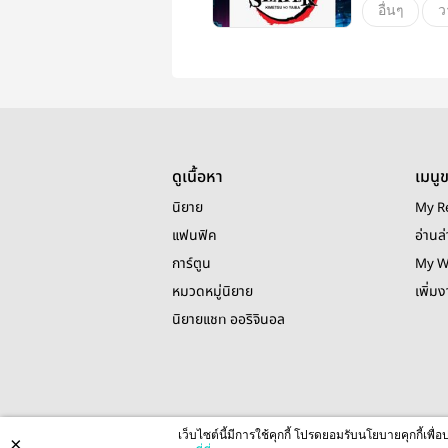
อื่นๆ
ว
ดูเนื้อหา
เมนู
นิยาย
My R
แฟนฟิค
อ่านล่
การ์ตูน
My W
หมวดหมู่นิยาย
เพิ่ม
นิยายแชท ออริจินอล
เว็บไซต์นี้มีการใช้คุกกี้ โปรดยอมรับนโยบายคุกกี้เพ
×