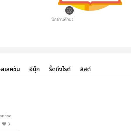
นักอ่านตัวยง
ลเลคชัน
อีบุ๊ก
รี้ดถึงไรต์
ลิสต์
banhao
3