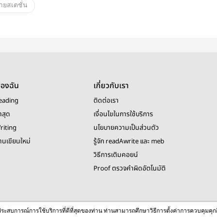
ายสเตชั่น
ของฉัน
เกี่ยวกับเรา
eading
ติดต่อเรา
าสุด
เงื่อนไขในการใช้บริการ
riting
นโยบายความเป็นส่วนตัว
งานเขียนใหม่
รู้จัก readAwrite และ meb
วิธีการเติมคอยน์
Proof ตรวจคำผิดอัตโนมัติ
© 2026 readAwrite.com by MEB Corporation Public Company Limited
ื่อประสบการณ์การใช้บริการที่ดีที่สุดของท่าน ท่านสามารถศึกษาวิธีการตั้งค่าการควบคุมคุก
This site is protected by reCAPTCHA and the Google
Privacy Policy
and
Terms of Service
apply.