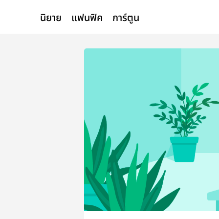
นิยาย
แฟนฟิค
การ์ตูน