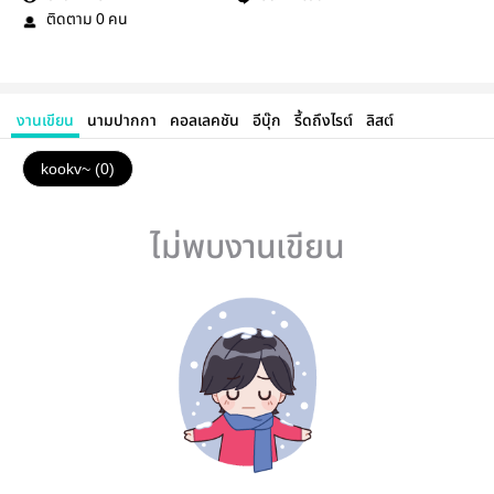
ติดตาม
คน
0
งานเขียน
นามปากกา
คอลเลคชัน
อีบุ๊ก
รี้ดถึงไรต์
ลิสต์
kookv~ (0)
ไม่พบงานเขียน