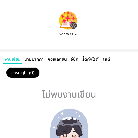
นักอ่านตัวยง
งานเขียน
นามปากกา
คอลเลคชัน
อีบุ๊ก
รี้ดถึงไรต์
ลิสต์
imynight (0)
ไม่พบงานเขียน