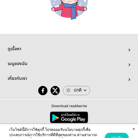
ดูเนื้อหา
เมนูของฉัน
เกี่ยวกับเรา
ปกติ
Download readAwrite
×
© 2026 readAwrite.com by MEB Corporation Public Company Limited
เว็บไซต์นี้มีการใช้คุกกี้ โปรดยอมรับนโยบายคุกกี้เพื่อ
This site is protected by reCAPTCHA and the Google
Privacy Policy
and
Terms of Service
apply.
ประสบการณ์การใช้บริการที่ดีที่สุดของท่าน ท่านสามารถ
ยอมรับ