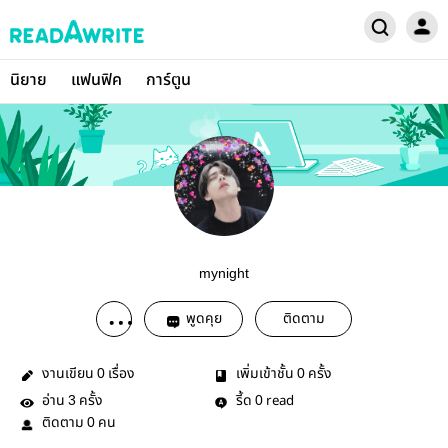
นิยาย
แฟนฟิค
การ์ตูน
mynight
พูดคุย
ติดตาม
งานเขียน
เรื่อง
เพิ่มเข้าชั้น
ครั้ง
0
0
อ่าน
ครั้ง
รี้ด
read
3
0
ติดตาม
คน
0