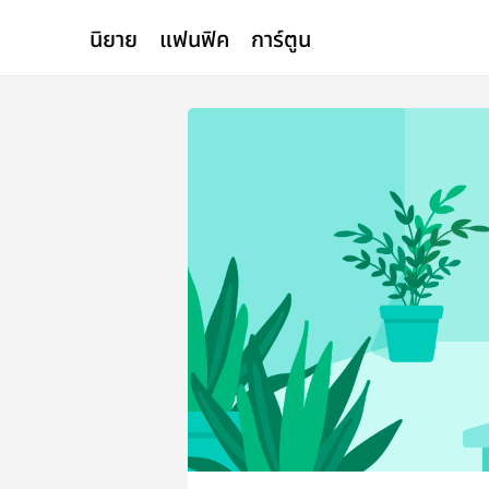
นิยาย
แฟนฟิค
การ์ตูน