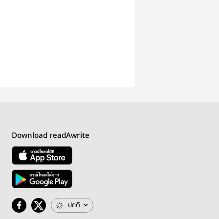
Download readAwrite
ปกติ