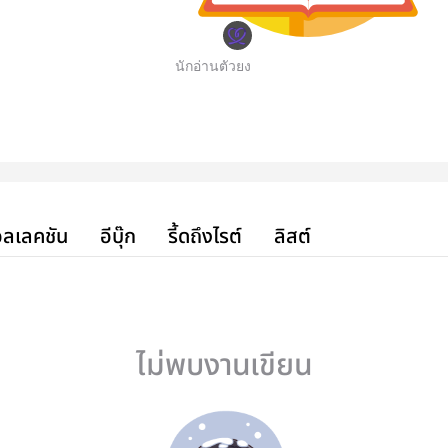
นักอ่านตัวยง
ลเลคชัน
อีบุ๊ก
รี้ดถึงไรต์
ลิสต์
ไม่พบงานเขียน