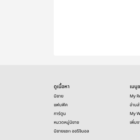
ดูเนื้อหา
เมนู
นิยาย
My R
แฟนฟิค
อ่านล่
การ์ตูน
My W
หมวดหมู่นิยาย
เพิ่ม
นิยายแชท ออริจินอล