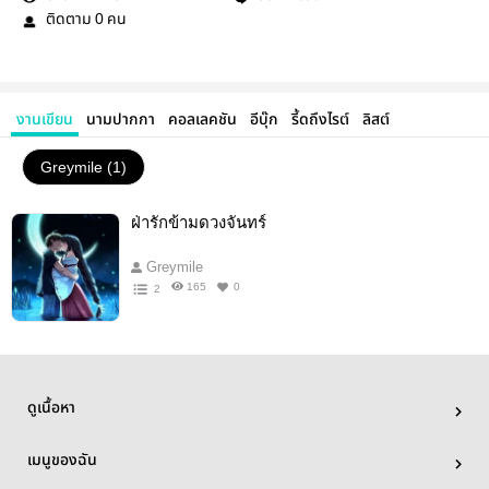
ติดตาม
คน
0
งานเขียน
นามปากกา
คอลเลคชัน
อีบุ๊ก
รี้ดถึงไรต์
ลิสต์
Greymile (1)
ฝ่ารักข้ามดวงจันทร์
Greymile
165
0
2
ดูเนื้อหา
เมนูของฉัน