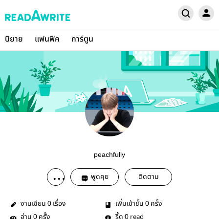
นิยาย
แฟนฟิค
การ์ตูน
peachfully
พูดคุย
ติดตาม
งานเขียน
เรื่อง
เพิ่มเข้าชั้น
ครั้ง
0
0
อ่าน
ครั้ง
รี้ด
read
0
0