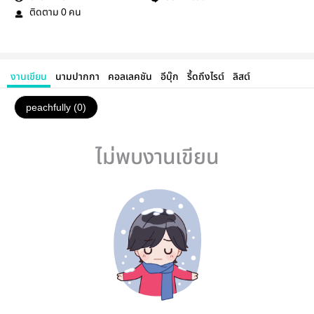
ติดตาม
คน
0
งานเขียน
นามปากกา
คอลเลคชัน
อีบุ๊ก
รี้ดถึงไรต์
ลิสต์
peachfully (0)
ไม่พบงานเขียน