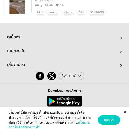
4K
14
2
NCT
minno
alljeno
อื่นๆ
วายสเตชั่น
ดูเนื้อหา
เมนูของฉัน
เกี่ยวกับเรา
ปกติ
Download readAwrite
×
© 2026 readAwrite.com by MEB Corporation Public Company Limited
เว็บไซต์นี้มีการใช้คุกกี้ โปรดยอมรับนโยบายคุกกี้เพื่อ
This site is protected by reCAPTCHA and the Google
Privacy Policy
and
Terms of Service
apply.
ประสบการณ์การใช้บริการที่ดีที่สุดของท่าน ท่านสามารถ
ยอมรับ
ศึกษาวิธีการตั้งค่าการควบคุมคุกกี้ของท่านผ่าน
นโยบาย
การใช้คุกกี้ของเราที่นี่