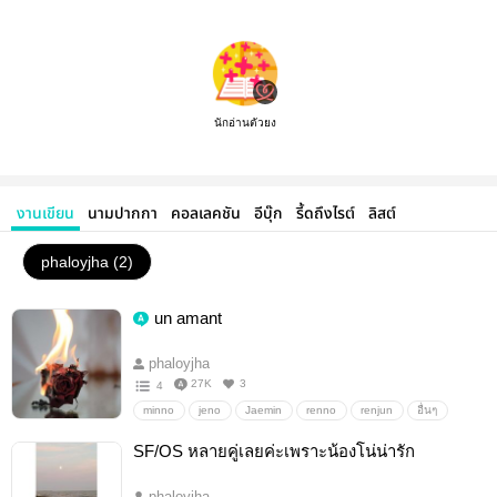
นักอ่านตัวยง
งานเขียน
นามปากกา
คอลเลคชัน
อีบุ๊ก
รี้ดถึงไรต์
ลิสต์
phaloyjha (2)
un amant
phaloyjha
27K
3
4
minno
jeno
Jaemin
renno
renjun
อื่นๆ
วายสเตชั่น
SF/OS หลายคู่เลยค่ะเพราะน้องโน่น่ารัก
phaloyjha