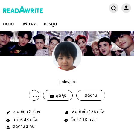
นิยาย
แฟนฟิค
การ์ตูน
paloyjha
พูดคุย
ติดตาม
งานเขียน
เรื่อง
เพิ่มเข้าชั้น
ครั้ง
2
135
อ่าน
ครั้ง
รี้ด
read
6.4K
27.1K
ติดตาม
คน
1