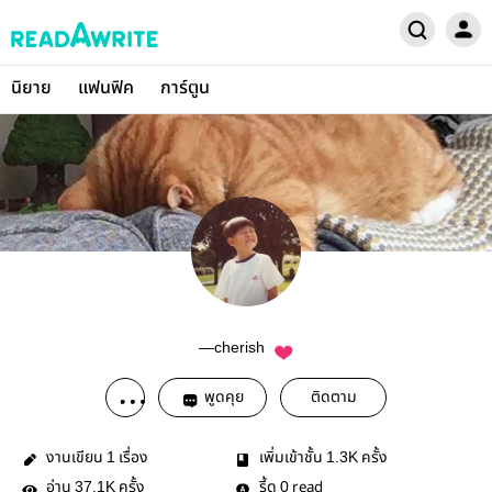
นิยาย
แฟนฟิค
การ์ตูน
—cherish
พูดคุย
ติดตาม
งานเขียน
เรื่อง
เพิ่มเข้าชั้น
ครั้ง
1
1.3K
อ่าน
ครั้ง
รี้ด
read
37.1K
0