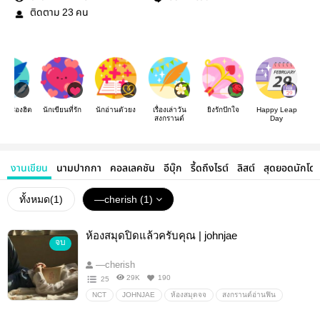
ติดตาม
คน
23
องเรื่องฮิต
นักเขียนที่รัก
นักอ่านตัวยง
เรื่องเล่าวัน
ยิงรักปักใจ
Happy Leap
สงกรานต์
Day
งานเขียน
นามปากกา
คอลเลคชัน
อีบุ๊ก
รี้ดถึงไรต์
ลิสต์
สุดยอดนักโด
ทั้งหมด(
1
)
—cherish (1)
ห้องสมุดปิดแล้วครับคุณ | johnjae
จบ
—cherish
29K
190
25
NCT
JOHNJAE
ห้องสมุดจจ
สงกรานต์อ่านฟิน
Valentine2021
จอนแจ
อื่นๆ
วายสเตชั่น