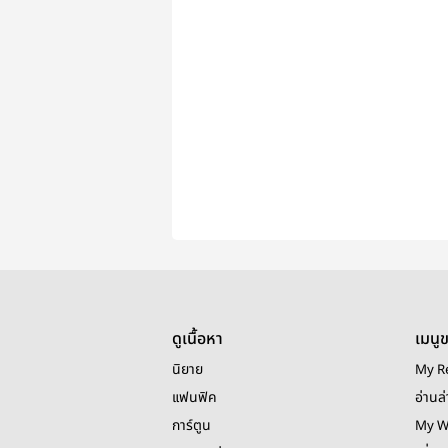
ดูเนื้อหา
เมนู
นิยาย
My R
แฟนฟิค
อ่านล่
การ์ตูน
My W