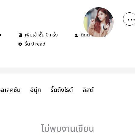
ง
เพิ่มเข้าชั้น
ครั้ง
ติดตาม
คน
0
0
รี้ด
read
0
ลเลคชัน
อีบุ๊ก
รี้ดถึงไรต์
ลิสต์
ไม่พบงานเขียน