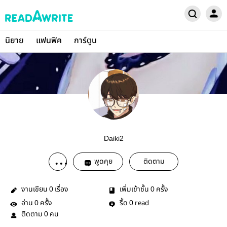
นิยาย
แฟนฟิค
การ์ตูน
Daiki2
พูดคุย
ติดตาม
งานเขียน
เรื่อง
เพิ่มเข้าชั้น
ครั้ง
0
0
อ่าน
ครั้ง
รี้ด
read
0
0
ติดตาม
คน
0