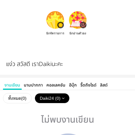
นักจัดรายการ
นักอ่านตัวยง
แง่ว สวัสดี เราDaikiนะคะ
งานเขียน
นามปากกา
คอลเลคชัน
อีบุ๊ก
รี้ดถึงไรต์
ลิสต์
ทั้งหมด(
0
)
Daiki24 (0)
ไม่พบงานเขียน