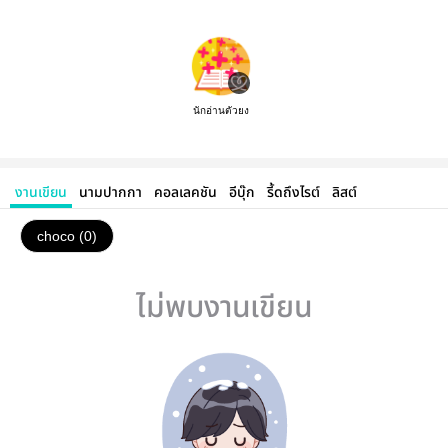
นักอ่านตัวยง
งานเขียน
นามปากกา
คอลเลคชัน
อีบุ๊ก
รี้ดถึงไรต์
ลิสต์
choco (0)
ไม่พบงานเขียน