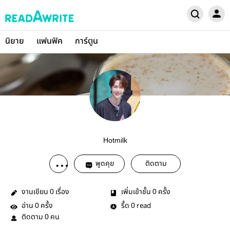
นิยาย
แฟนฟิค
การ์ตูน
Hotmilk
พูดคุย
ติดตาม
งานเขียน
เรื่อง
เพิ่มเข้าชั้น
ครั้ง
0
0
อ่าน
ครั้ง
รี้ด
read
0
0
ติดตาม
คน
0