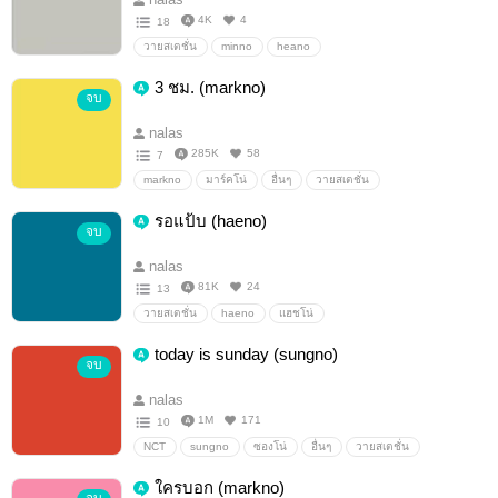
4K
4
18
วายสเตชั่น
minno
heano
3 ชม. (markno)
จบ
nalas
285K
58
7
markno
มาร์คโน่
อื่นๆ
วายสเตชั่น
รอแป้บ (haeno)
จบ
nalas
81K
24
13
วายสเตชั่น
haeno
แฮชโน่
today is sunday (sungno)
จบ
nalas
1M
171
10
NCT
sungno
ซองโน่
อื่นๆ
วายสเตชั่น
ใครบอก (markno)