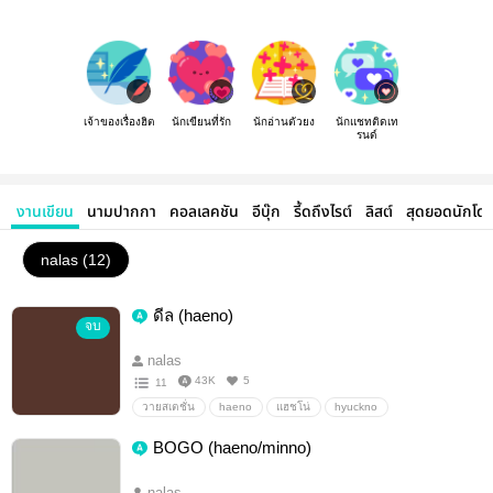
เจ้าของเรื่องฮิต
นักเขียนที่รัก
นักอ่านตัวยง
นักแชทติดเท
รนด์
งานเขียน
นามปากกา
คอลเลคชัน
อีบุ๊ก
รี้ดถึงไรต์
ลิสต์
สุดยอดนักโด
nalas (12)
ดีล (haeno)
จบ
nalas
43K
5
11
วายสเตชั่น
haeno
แฮชโน่
hyuckno
BOGO (haeno/minno)
nalas