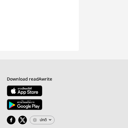
Download readAwrite
ปกติ