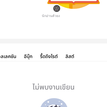
นักอ่านตัวยง
ลเลคชัน
อีบุ๊ก
รี้ดถึงไรต์
ลิสต์
ไม่พบงานเขียน