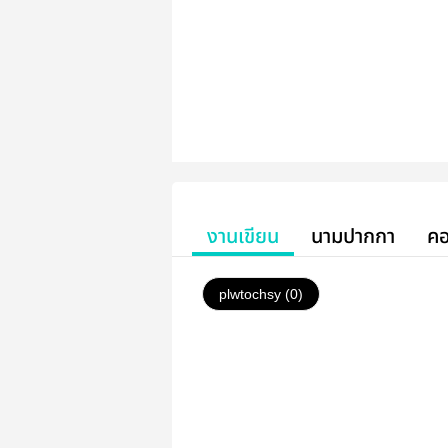
งานเขียน
นามปากกา
คอ
plwtochsy (0)