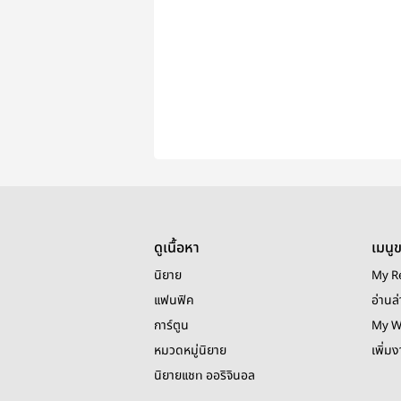
ดูเนื้อหา
เมนู
นิยาย
My R
แฟนฟิค
อ่านล่
การ์ตูน
My W
หมวดหมู่นิยาย
เพิ่ม
นิยายแชท ออริจินอล