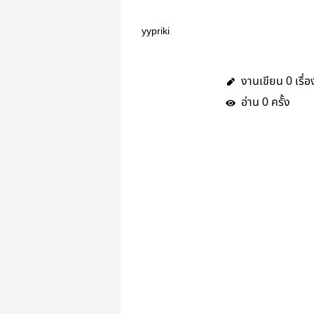
yypriki
งานเขียน
เรื่อ
0
อ่าน
ครั้ง
0