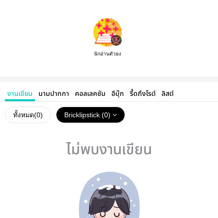
นักอ่านตัวยง
งานเขียน
นามปากกา
คอลเลคชัน
อีบุ๊ก
รี้ดถึงไรต์
ลิสต์
ทั้งหมด(
0
)
Bricklipstick (0)
ไม่พบงานเขียน