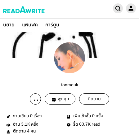
นิยาย
แฟนฟิค
การ์ตูน
fonmeuk
พูดคุย
ติดตาม
งานเขียน
เรื่อง
เพิ่มเข้าชั้น
ครั้ง
0
0
อ่าน
ครั้ง
รี้ด
read
3.1K
60.7K
ติดตาม
คน
4