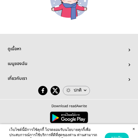
ดูเนื้อหา
เมนูของฉัน
เกี่ยวกับเรา
ปกติ
Download readAwrite
×
© 2026 readAwrite.com by MEB Corporation Public Company Limited
เว็บไซต์นี้มีการใช้คุกกี้ โปรดยอมรับนโยบายคุกกี้เพื่อ
This site is protected by reCAPTCHA and the Google
Privacy Policy
and
Terms of Service
apply.
ประสบการณ์การใช้บริการที่ดีที่สุดของท่าน ท่านสามารถ
ยอมรับ