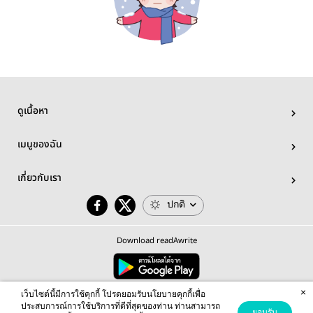
ดูเนื้อหา
เมนูของฉัน
เกี่ยวกับเรา
ปกติ
Download readAwrite
×
© 2026 readAwrite.com by MEB Corporation Public Company Limited
เว็บไซต์นี้มีการใช้คุกกี้ โปรดยอมรับนโยบายคุกกี้เพื่อ
This site is protected by reCAPTCHA and the Google
Privacy Policy
and
Terms of Service
apply.
ประสบการณ์การใช้บริการที่ดีที่สุดของท่าน ท่านสามารถ
ยอมรับ