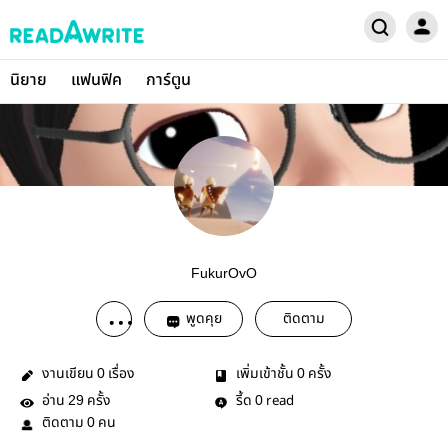
นิยาย
แฟนฟิค
การ์ตูน
FukurOvO
พูดคุย
ติดตาม
งานเขียน
เรื่อง
เพิ่มเข้าชั้น
ครั้ง
0
0
อ่าน
ครั้ง
รี้ด
read
29
0
ติดตาม
คน
0