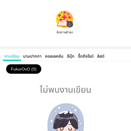
นักอ่านตัวยง
งานเขียน
นามปากกา
คอลเลคชัน
อีบุ๊ก
รี้ดถึงไรต์
ลิสต์
FukurOvO (0)
ไม่พบงานเขียน