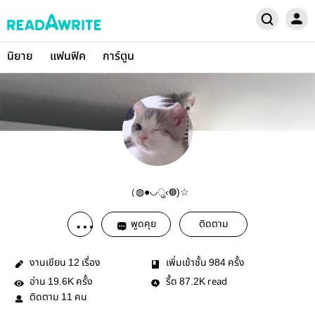
นิยาย
แฟนฟิค
การ์ตูน
（◍●◡ु‹◍)☆
พูดคุย
ติดตาม
งานเขียน
เรื่อง
เพิ่มเข้าชั้น
ครั้ง
12
984
อ่าน
ครั้ง
รี้ด
read
19.6K
87.2K
ติดตาม
คน
11