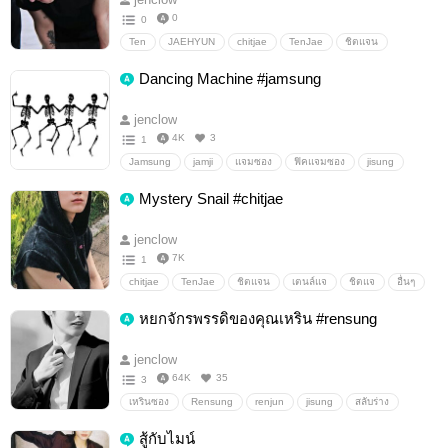
0
0
Ten
JAEHYUN
chitjae
TenJae
ชิตแจน
ทะลุมิติ
Mpreg
อื่นๆ
วายสเตชั่น
Dancing Machine #jamsung
jenclow
4K
3
1
Jamsung
jamji
แจมซอง
ฟิคแจมซอง
jisung
Jaemin
อื่นๆ
วายสเตชั่น
Mystery Snail #chitjae
jenclow
7K
1
chitjae
TenJae
ชิตแจน
เตนล์แจ
ชิตแจ
อื่นๆ
วายสเตชั่น
หยกจักรพรรดิของคุณเหริน #rensung
jenclow
64K
35
3
เหรินซอง
Rensung
renjun
jisung
สลับร่าง
วิญญาณสลับร่าง
อื่นๆ
วายสเตชั่น
สู้กับไมน์