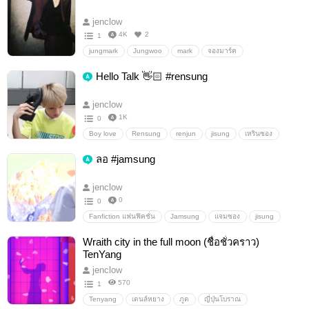
jenclow
4K
2
1
jungmark
Jungwoo
mark
จองมาร์ค
ฟิคจองมาร์ค
อื่นๆ
วายสเตชั่น
Hello Talk 👋🏻 #rensung
jenclow
1K
0
Boy love
Rensung
renjun
jisung
เหรินซอง
อื่นๆ
วายสเตชั่น
ลอ #jamsung
jenclow
0
0
Fanfiction แฟนฟิคชั่น
Jamsung
แจมซอง
jisung
Jaemin
อื่นๆ
วายสเตชั่น
Wraith city in the full moon (ชื่อชั่วคราว)
TenYang
jenclow
570
1
Tenyang
เตนล์หยาง
ภูต
ญี่ปุ่นโบราณ