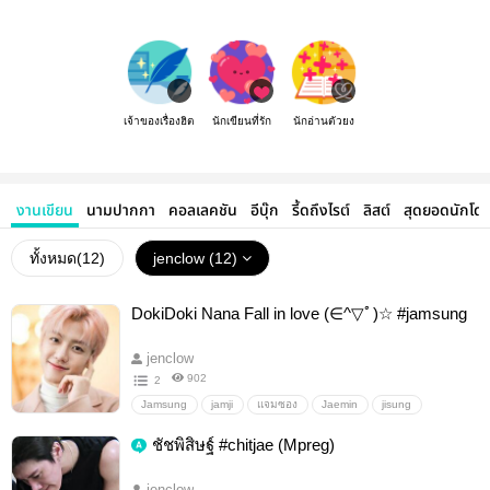
เจ้าของเรื่องฮิต
นักเขียนที่รัก
นักอ่านตัวยง
งานเขียน
นามปากกา
คอลเลคชัน
อีบุ๊ก
รี้ดถึงไรต์
ลิสต์
สุดยอดนักโด
ทั้งหมด(
12
)
jenclow (12)
DokiDoki Nana Fall in love (∈^▽ﾟ)☆ #jamsung
jenclow
902
2
Jamsung
jamji
แจมซอง
Jaemin
jisung
ทะลุมิติ
อื่นๆ
วายสเตชั่น
ชัชพิสิษฐ์ #chitjae (Mpreg)
jenclow