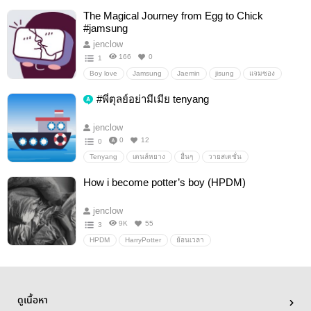
ลึกลับ (mystery)
เรื่องเหนือธรรมชาติ
wayv
The Magical Journey from Egg to Chick
#jamsung
jenclow
166
0
1
Boy love
Jamsung
Jaemin
jisung
แจมซอง
แจมิน
จีซอง
Fanfiction แฟนฟิคชั่น
อื่นๆ
#พี่ตุลย์อย่ามีเมีย tenyang
วายสเตชั่น
jenclow
0
12
0
Tenyang
เตนล์หยาง
อื่นๆ
วายสเตชั่น
How i become potter’s boy (HPDM)
jenclow
9K
55
3
HPDM
HarryPotter
ย้อนเวลา
ดูเนื้อหา