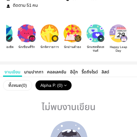
ติดตาม
คน
51
องเรื่องฮิต
นักเขียนที่รัก
นักจัดรายการ
นักอ่านตัวยง
นักแชทติดเท
Happy Leap
รนด์
Day
งานเขียน
นามปากกา
คอลเลคชัน
อีบุ๊ก
รี้ดถึงไรต์
ลิสต์
ทั้งหมด(
0
)
Alpha P. (0)
ไม่พบงานเขียน