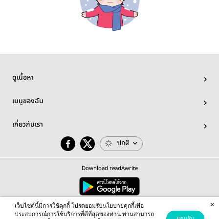
ดูเนื้อหา
เมนูของฉัน
เกี่ยวกับเรา
ปกติ
Download readAwrite
×
© 2026 readAwrite.com by MEB Corporation Public Company Limited
เว็บไซต์นี้มีการใช้คุกกี้ โปรดยอมรับนโยบายคุกกี้เพื่อ
This site is protected by reCAPTCHA and the Google
Privacy Policy
and
Terms of Service
apply.
ประสบการณ์การใช้บริการที่ดีที่สุดของท่าน ท่านสามารถ
ยอมรับ