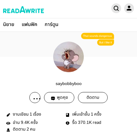
นิยาย
แฟนฟิค
การ์ตูน
saybobbyboo
พูดคุย
ติดตาม
งานเขียน
เรื่อง
เพิ่มเข้าชั้น
ครั้ง
1
1
อ่าน
ครั้ง
รี้ด
read
9.4K
370.1K
ติดตาม
คน
2