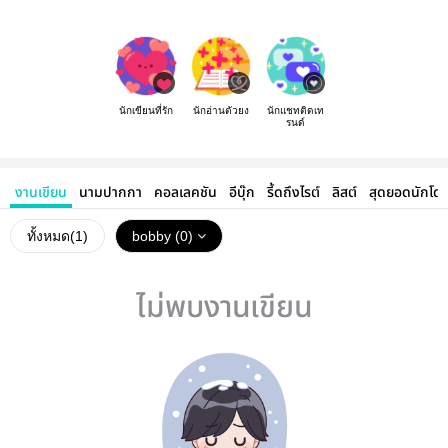
นักเขียนที่รัก
นักอ่านตัวยง
นักแชทติดเท
รนด์
งานเขียน
นามปากกา
คอลเลคชัน
อีบุ๊ก
รี้ดถึงไรต์
ลิสต์
สุดยอดนักโด
ทั้งหมด(
1
)
bobby (0)
ไม่พบงานเขียน