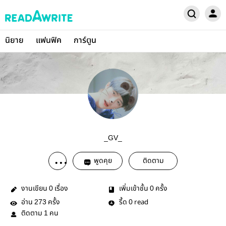
นิยาย
แฟนฟิค
การ์ตูน
_GV_
พูดคุย
ติดตาม
งานเขียน
เรื่อง
เพิ่มเข้าชั้น
ครั้ง
0
0
อ่าน
ครั้ง
รี้ด
read
273
0
ติดตาม
คน
1