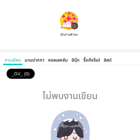
นักอ่านตัวยง
งานเขียน
นามปากกา
คอลเลคชัน
อีบุ๊ก
รี้ดถึงไรต์
ลิสต์
_GV_ (0)
ไม่พบงานเขียน