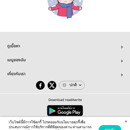
ดูเนื้อหา
เมนูของฉัน
เกี่ยวกับเรา
ปกติ
Download readAwrite
×
© 2026 readAwrite.com by MEB Corporation Public Company Limited
เว็บไซต์นี้มีการใช้คุกกี้ โปรดยอมรับนโยบายคุกกี้เพื่อ
This site is protected by reCAPTCHA and the Google
Privacy Policy
and
Terms of Service
apply.
ประสบการณ์การใช้บริการที่ดีที่สุดของท่าน ท่านสามารถ
ยอมรับ