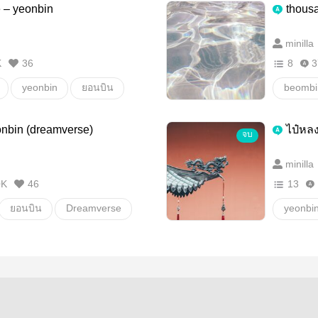
e – yeonbin
thous
minilla
K
36
8
3
yeonbin
ยอนบิน
beombi
บอมบิน
อื่นๆ
eonbin (dreamverse)
ไป๋หลง
จบ
minilla
0K
46
13
ยอนบิน
Dreamverse
yeonbi
ายสเตชั่น
อื่นๆ