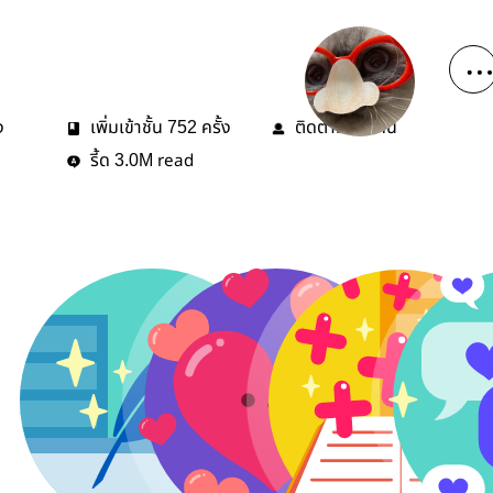
ง
เพิ่มเข้าชั้น
ครั้ง
ติดตาม
คน
752
31
รี้ด
read
3.0M