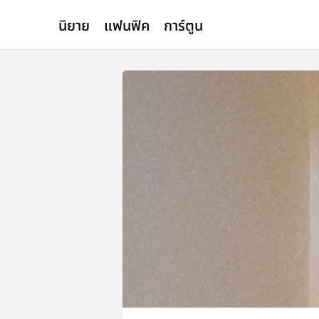
นิยาย
แฟนฟิค
การ์ตูน