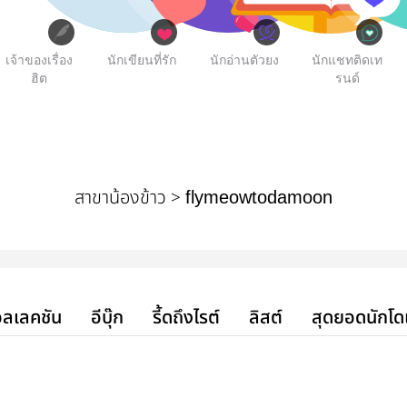
เจ้าของเรื่อง
นักเขียนที่รัก
นักอ่านตัวยง
นักแชทติดเท
ฮิต
รนด์
สาขาน้องข้าว >
flymeowtodamoon
ลเลคชัน
อีบุ๊ก
รี้ดถึงไรต์
ลิสต์
สุดยอดนักโด