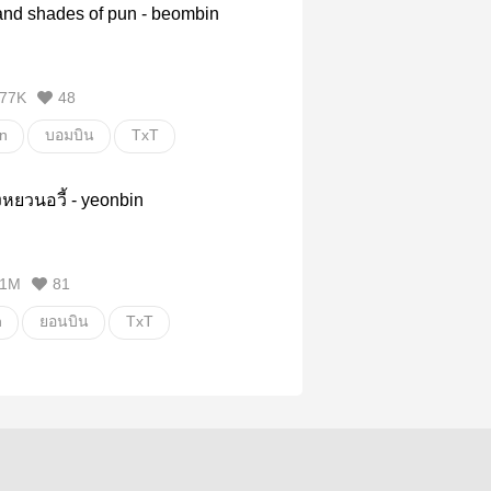
and shades of pun - beombin
77K
48
n
บอมบิน
TxT
วายสเตชั่น
หยวนอวี้ - yeonbin
1M
81
n
ยอนบิน
TxT
วายสเตชั่น