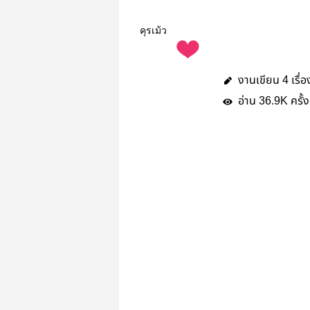
คุรเม้ว
งานเขียน
เรื่อ
4
อ่าน
ครั้ง
36.9K