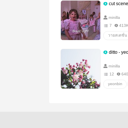
cut scen
minilla
7
413
วายสเตชั่น
beombin
ditto - y
minilla
12
64
yeonbin
อื่นๆ
ว