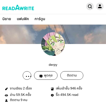
นิยาย
แฟนฟิค
การ์ตูน
derpy
พูดคุย
ติดตาม
งานเขียน
เรื่อง
เพิ่มเข้าชั้น
ครั้ง
2
946
อ่าน
ครั้ง
รี้ด
read
59.5K
494.5K
ติดตาม
คน
9