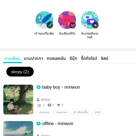
เจ้าของเรื่องฮิต
นักเขียนที่รัก
นักแชทติดเท
รนด์
งานเขียน
นามปากกา
คอลเลคชัน
อีบุ๊ก
รี้ดถึงไรต์
ลิสต์
derpy (2)
baby boy - minwon
derpy
0
9
0
minwon
meanie
คาเฟ่อมยิ้ม
ตลก
offline - minwon
derpy