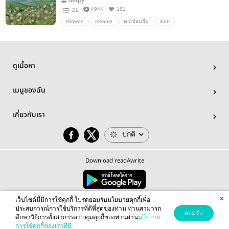
494K
181
21
minwon
meanie
คาเฟ่อมยิ้ม
ตลก
ดูเนื้อหา
เมนูของฉัน
เกี่ยวกับเรา
ปกติ
Download readAwrite
×
© 2026 readAwrite.com by MEB Corporation Public Company Limited
เว็บไซต์นี้มีการใช้คุกกี้ โปรดยอมรับนโยบายคุกกี้เพื่อ
This site is protected by reCAPTCHA and the Google
Privacy Policy
and
Terms of Service
apply.
ประสบการณ์การใช้บริการที่ดีที่สุดของท่าน ท่านสามารถ
ยอมรับ
ศึกษาวิธีการตั้งค่าการควบคุมคุกกี้ของท่านผ่าน
นโยบาย
การใช้คุกกี้ของเราที่นี่