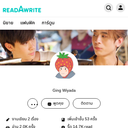
นิยาย
แฟนฟิค
การ์ตูน
Ging Wiyada
พูดคุย
ติดตาม
งานเขียน
เรื่อง
เพิ่มเข้าชั้น
ครั้ง
2
53
อ่าน
ครั้ง
รี้ด
read
2.0K
14.7K