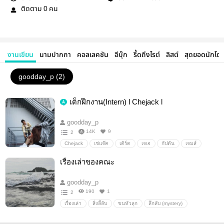
ติดตาม
คน
0
งานเขียน
นามปากกา
คอลเลคชัน
อีบุ๊ก
รี้ดถึงไรต์
ลิสต์
สุดยอดนักโด
goodday_p (2)
เด็กฝึกงาน(Intern) l Chejack l
goodday_p
14K
9
2
Chejack
เช่แจ๊ค
เติร์ด
เจเจ
กัปตัน
เจมส์
xxjk
Fanfiction แฟนฟิคชั่น
Boy love
อื่นๆ
เรื่องเล่าของคณะ
วายสเตชั่น
goodday_p
190
1
2
เรื่องเล่า
สิ่งลี้ลับ
ขนหัวลุก
ลึกลับ (mystery)
สยองขวัญ
ผี
มหาวิทยาลัย