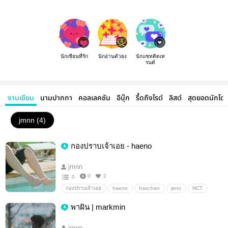
นักเขียนที่รัก
นักอ่านตัวยง
นักแชทติดเท
รนด์
งานเขียน
นามปากกา
คอลเลคชัน
อีบุ๊ก
รี้ดถึงไรต์
ลิสต์
สุดยอดนักโด
jmnn (4)
กองปราบเจ้าเอย - haeno
jmnn
0
2
0
กองปราบเจ้าเอย
haeno
haechan
jeno
NCT
อื่นๆ
วายสเตชั่น
พาฝัน | markmin
jmnn