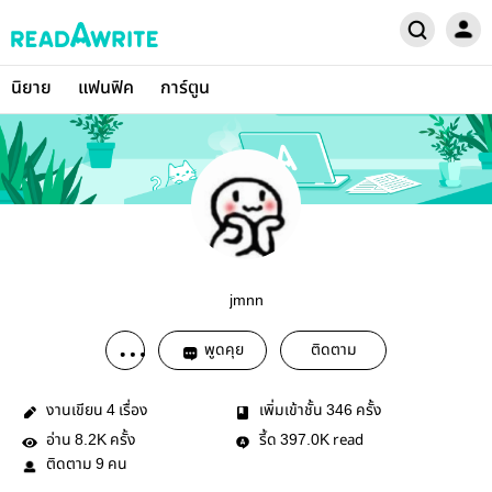
นิยาย
แฟนฟิค
การ์ตูน
jmnn
พูดคุย
ติดตาม
งานเขียน
เรื่อง
เพิ่มเข้าชั้น
ครั้ง
4
346
อ่าน
ครั้ง
รี้ด
read
8.2K
397.0K
ติดตาม
คน
9