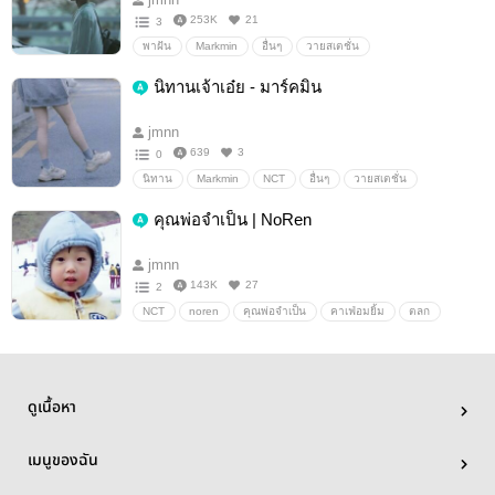
253K
21
3
พาฝัน
Markmin
อื่นๆ
วายสเตชั่น
นิทานเจ้าเอ๋ย - มาร์คมิน
jmnn
639
3
0
นิทาน
Markmin
NCT
อื่นๆ
วายสเตชั่น
คุณพ่อจำเป็น | NoRen
jmnn
143K
27
2
NCT
noren
คุณพ่อจำเป็น
คาเฟ่อมยิ้ม
ตลก
ดูเนื้อหา
เมนูของฉัน