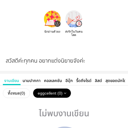
นักอ่านตัวยง
ส่งรักในวันคน
โสด
สวัสดีค่ะทุกคน อยากแต่งนิยายจังค่ะ
งานเขียน
นามปากกา
คอลเลคชัน
อีบุ๊ก
รี้ดถึงไรต์
ลิสต์
สุดยอดนักโด
ทั้งหมด(
0
)
eggcellent (0)
ไม่พบงานเขียน