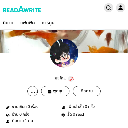
นิยาย
แฟนฟิค
การ์ตูน
มะติน.
พูดคุย
ติดตาม
งานเขียน
เรื่อง
เพิ่มเข้าชั้น
ครั้ง
0
0
อ่าน
ครั้ง
รี้ด
read
0
0
ติดตาม
คน
1