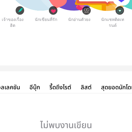
เจ้าของเรื่อง
นักเขียนที่รัก
นักอ่านตัวยง
นักแชทติดเท
ฮิต
รนด์
ลเลคชัน
อีบุ๊ก
รี้ดถึงไรต์
ลิสต์
สุดยอดนักโด
ไม่พบงานเขียน