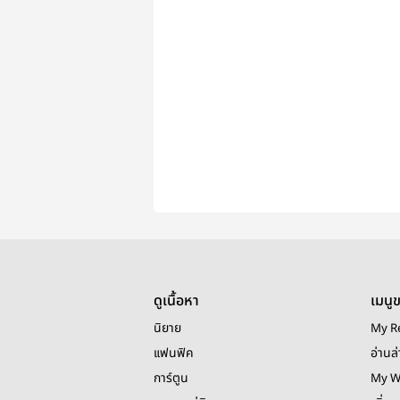
ดูเนื้อหา
เมนู
นิยาย
My R
แฟนฟิค
อ่านล่
การ์ตูน
My W