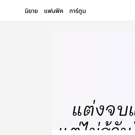
นิยาย
แฟนฟิค
การ์ตูน