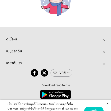
ดูเนื้อหา
เมนูของฉัน
เกี่ยวกับเรา
ปกติ
Download readAwrite
×
© 2026 readAwrite.com by MEB Corporation Public Company Limited
เว็บไซต์นี้มีการใช้คุกกี้ โปรดยอมรับนโยบายคุกกี้เพื่อ
This site is protected by reCAPTCHA and the Google
Privacy Policy
and
Terms of Service
apply.
ประสบการณ์การใช้บริการที่ดีที่สุดของท่าน ท่านสามารถ
ยอมรับ