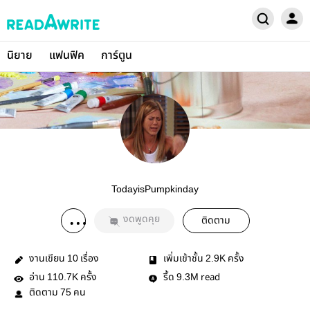
นิยาย
แฟนฟิค
การ์ตูน
TodayisPumpkinday
งดพูดคุย
ติดตาม
งานเขียน
เรื่อง
เพิ่มเข้าชั้น
ครั้ง
10
2.9K
อ่าน
ครั้ง
รี้ด
read
110.7K
9.3M
ติดตาม
คน
75