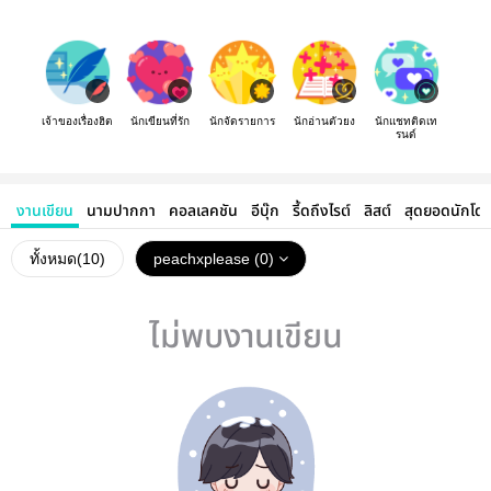
เจ้าของเรื่องฮิต
นักเขียนที่รัก
นักจัดรายการ
นักอ่านตัวยง
นักแชทติดเท
รนด์
งานเขียน
นามปากกา
คอลเลคชัน
อีบุ๊ก
รี้ดถึงไรต์
ลิสต์
สุดยอดนักโด
ทั้งหมด(
10
)
peachxplease (0)
ไม่พบงานเขียน