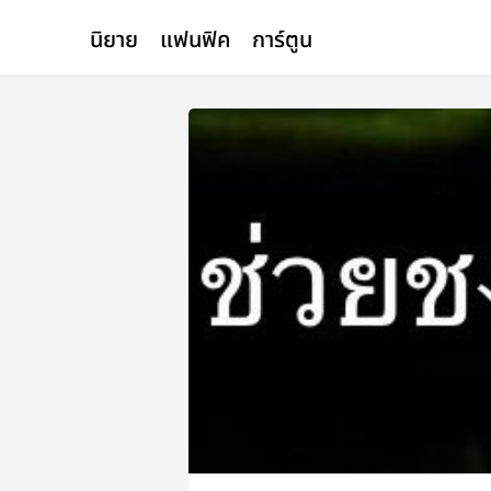
นิยาย
แฟนฟิค
การ์ตูน