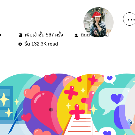
ง
เพิ่มเข้าชั้น
ครั้ง
ติดตาม
คน
567
32
รี้ด
read
132.3K