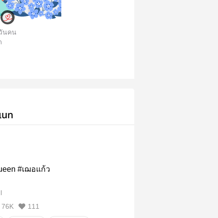
นวันคน
ด
เนท
ueen #เฌอแก้ว
l
76K
111