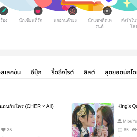
รื่อง
นักเขียนที่รัก
นักอ่านตัวยง
นักแชทติดเท
ส่งรักใ
รนด์
โส
ลเลคชัน
อีบุ๊ก
รี้ดถึงไรต์
ลิสต์
สุดยอดนักโด
#วันนี้ฌินนอนกับใคร (CHER × All)
King's Q
MibuYu
35
85