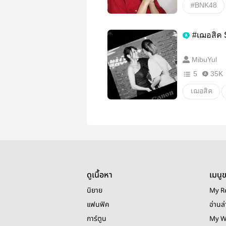
#BNK48
cherprang
#เฌอสิค S
เฌอปัญ
MibuYul
เฌออร
5
35K
เฌอเป้
เฌอสิค
เฌอรินะ
cherprang
เฌอมินมิน
มิวสิค
เฌอนิว
เฌอแจน
ปรางอุ๋ง
ดูเนื้อหา
เมนู
อื่นๆ
ห
นิยาย
My R
แฟนฟิค
อ่านล่
การ์ตูน
My W