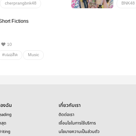
cherprangbnk48
BNK48
เฌอสิค
เฌอแก้ว
แก้ว
hort Fictions
เฌอเนย
เฌอเต็น
อื่นๆ
เฌอหวาน
เฌอหนึ่ง
10
เฌอเจน
เฌอออม
#เฌอสิค
Music
เฌอฟ้อนด์
เฌอวี
BNK48
เฌอปราง
เฌอมิวนิค
เฌอผัก
อื่นๆ
ลิปสติกสีลิลลี่
เฌอเน่
เฌอเช่
เฌอแคน
เฌอจ๋า
เฌอ
เฌอปราง
ของฉัน
เกี่ยวกับเรา
้องแห่งความรัก
eading
ติดต่อเรา
าสุด
เงื่อนไขในการใช้บริการ
riting
นโยบายความเป็นส่วนตัว