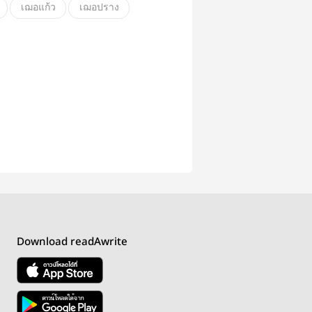
เฌอแก้ว
เฌอปราง
cherprang
KAEW
ลิปสติกสีลิลลี่
Download readAwrite