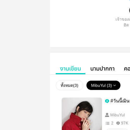
เจ้าของเ
ฮิต
งานเขียน
นามปากกา
คอ
ทั้งหมด(
3
)
MibuYul (3)
MibuYul
2
97K